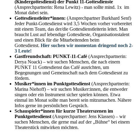
(Kindergottesdienst) der Punkt 11-Gottesdienste
(Ansprechpartnerin: Rena Lewitz) - man sollte mind. 1x im
Monat dabei sein.
Gottesdienstleiter*innen:
(Ansprechpartner Burkhard Senf)
Jeder Punkt-Gottesdienst wird 3,5 Wochen vorher vorbereitet
mit einem Team, das der/die Gottesdienstleiterin leitet. Man
braucht Lust auf lebendige Gottesdieste, Organisationstalent
und einen Blick für die Mitarbeitenden beim
Gottesdienst.
Hier suchen wir momentan dringend noch 2-
3 Leute!
Gastfreundschaft: PUNKT-11-Café
(Ansprechpartnerin:
Derya Noack) – wir suchen Menschen, die nach einem
PUNKT 11 Gottesdienst das Café ausrichten, um
Begegnungen und Gemeinschaft nach dem Gottesdiesnt zu
fördern.
Musiker*innen im Punktgottesdienst
(Ansprechpartnerin:
Marina Niehoff) – wir suchen Musiker:innen, die entweder
singen oder ein Instrument sicher spielen können. Etwa
einmal im Monat sollte man bereit sein mitzumachen. Nähere
Infos gerne im persönlichen Gespräch.
Schauspieler*innen für kurze Theaterszenen im
Punktgottesdienst
(Ansprechpartner: Jens Klassen) – wir
suchen Menschen, die gerne mal auf der „Bühne“ bei einem
Theaterstück mitwirken möchten.