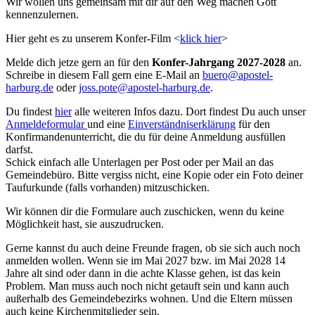
Wir wollen uns gemeinsam mit dir auf den Weg machen Gott
kennenzulernen.
Hier geht es zu unserem Konfer-Film <
klick hier
>
Melde dich jetze gern an für
den
Konfer-Jahrgang 2027-2028
an.
Schreibe in diesem Fall gern eine E-Mail an
buero@apostel-
harburg.de
oder
joss.pote@apostel-harburg.de
.
Du findest
hier
alle weiteren Infos dazu. Dort findest Du auch unser
Anmeldeformular
und eine
Einverständniserklärung
für den
Konfirmandenunterricht, die du für deine Anmeldung ausfüllen
darfst.
Schick einfach alle Unterlagen per Post oder per Mail an das
Gemeindebüro. Bitte vergiss nicht, eine Kopie oder ein Foto deiner
Taufurkunde (falls vorhanden) mitzuschicken.
Wir können dir die Formulare auch zuschicken, wenn du keine
Möglichkeit hast, sie auszudrucken.
Gerne kannst du auch deine Freunde fragen, ob sie sich auch noch
anmelden wollen. Wenn sie im Mai 2027 bzw. im Mai 2028 14
Jahre alt sind oder dann in die achte Klasse gehen, ist das kein
Problem. Man muss auch noch nicht getauft sein und kann auch
außerhalb des Gemeindebezirks wohnen. Und die Eltern müssen
auch keine Kirchenmitglieder sein.