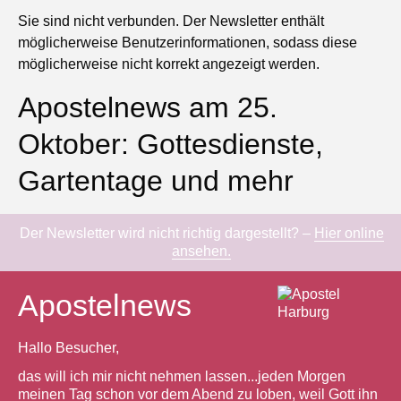
Sie sind nicht verbunden. Der Newsletter enthält
möglicherweise Benutzerinformationen, sodass diese
möglicherweise nicht korrekt angezeigt werden.
Apostelnews am 25.
Oktober: Gottesdienste,
Gartentage und mehr
Der Newsletter wird nicht richtig dargestellt? –
Hier online
ansehen.
Apostelnews
Hallo Besucher,
das will ich mir nicht nehmen lassen...jeden Morgen
meinen Tag schon vor dem Abend zu loben, weil Gott ihn