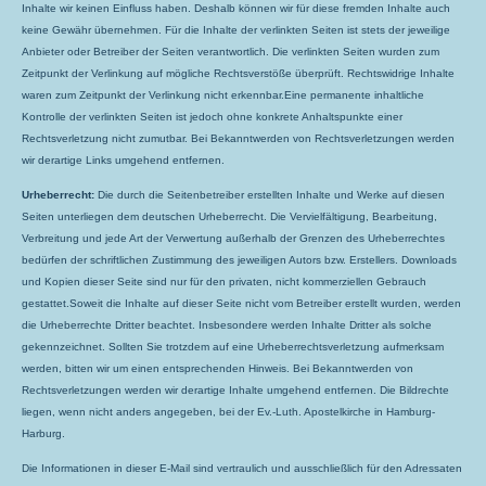
Inhalte wir keinen Einfluss haben. Deshalb können wir für diese fremden Inhalte auch
keine Gewähr übernehmen. Für die Inhalte der verlinkten Seiten ist stets der jeweilige
Anbieter oder Betreiber der Seiten verantwortlich. Die verlinkten Seiten wurden zum
Zeitpunkt der Verlinkung auf mögliche Rechtsverstöße überprüft. Rechtswidrige Inhalte
waren zum Zeitpunkt der Verlinkung nicht erkennbar.Eine permanente inhaltliche
Kontrolle der verlinkten Seiten ist jedoch ohne konkrete Anhaltspunkte einer
Rechtsverletzung nicht zumutbar. Bei Bekanntwerden von Rechtsverletzungen werden
wir derartige Links umgehend entfernen.
Urheberrecht:
Die durch die Seitenbetreiber erstellten Inhalte und Werke auf diesen
Seiten unterliegen dem deutschen Urheberrecht. Die Vervielfältigung, Bearbeitung,
Verbreitung und jede Art der Verwertung außerhalb der Grenzen des Urheberrechtes
bedürfen der schriftlichen Zustimmung des jeweiligen Autors bzw. Erstellers. Downloads
und Kopien dieser Seite sind nur für den privaten, nicht kommerziellen Gebrauch
gestattet.Soweit die Inhalte auf dieser Seite nicht vom Betreiber erstellt wurden, werden
die Urheberrechte Dritter beachtet. Insbesondere werden Inhalte Dritter als solche
gekennzeichnet. Sollten Sie trotzdem auf eine Urheberrechtsverletzung aufmerksam
werden, bitten wir um einen entsprechenden Hinweis. Bei Bekanntwerden von
Rechtsverletzungen werden wir derartige Inhalte umgehend entfernen. Die Bildrechte
liegen, wenn nicht anders angegeben, bei der Ev.-Luth. Apostelkirche in Hamburg-
Harburg.
Die Informationen in dieser E-Mail sind vertraulich und ausschließlich für den Adressaten