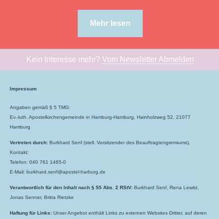
Mehr lesen
Kein Interesse mehr?
Vom Newsletter Abmelden
Impressum
Angaben gemäß § 5 TMG:
Ev.-luth. Apostelkirchengemeinde in Hamburg-Hamburg, Hainholzweg 52, 21077
Hamburg
Vertreten durch:
Burkhard Senf (stell. Vorsitzender des Beauftragtengremiums),
Kontakt:
Telefon: 040 761 1465-0
E-Mail: burkhard.senf@apostel-harburg.de
Verantwortlich für den Inhalt nach § 55 Abs. 2 RStV:
Burkhard Senf, Rena Lewitz,
Jonas Senner, Britta Rietzke
Haftung für Links:
Unser Angebot enthält Links zu externen Websites Dritter, auf deren